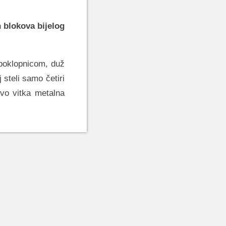
 blokova bijelog
 poklopnicom, duž
j steli samo četiri
evo vitka metalna