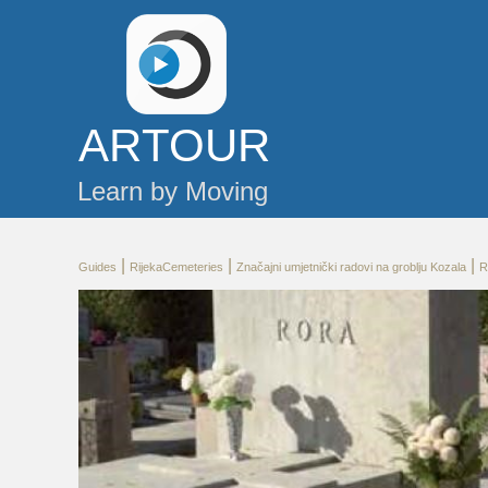
AR
TOUR
Learn by Moving
|
|
|
Guides
RijekaCemeteries
Značajni umjetnički radovi na groblju Kozala
R