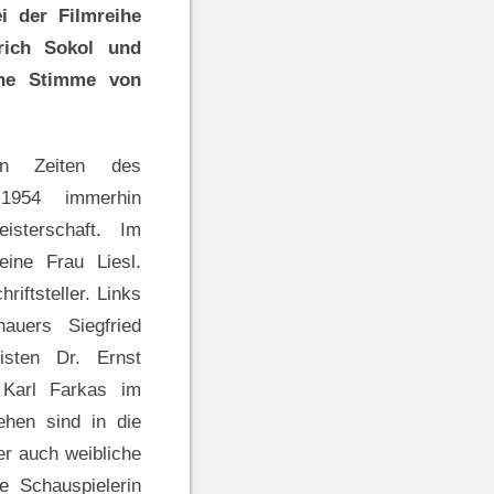
i der Filmreihe
Erich Sokol und
che Stimme von
en Zeiten des
 1954 immerhin
isterschaft. Im
ine Frau Liesl.
iftsteller. Links
auers Siegfried
isten Dr. Ernst
 Karl Farkas im
hen sind in die
r auch weibliche
e Schauspielerin