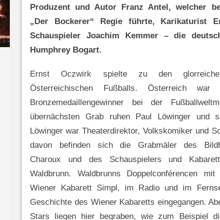
Produzent und Autor Franz Antel, welcher be
„Der Bockerer“ Regie führte, Karikaturist 
Schauspieler Joachim Kemmer – die deuts
Humphrey Bogart.
Ernst Oczwirk spielte zu den glorreich
Österreichischen Fußballs. Österreich war
Bronzemedaillengewinner bei der Fußballweltme
übernächsten Grab ruhen Paul Löwinger und se
Löwinger war Theaterdirektor, Volkskomiker und Schr
davon befinden sich die Grabmäler des Bildh
Charoux und des Schauspielers und Kabarett
Waldbrunn. Waldbrunns Doppelconférencen mit
Wiener Kabarett Simpl, im Radio und im Fernse
Geschichte des Wiener Kabaretts eingegangen. Abe
Stars liegen hier begraben, wie zum Beispiel di