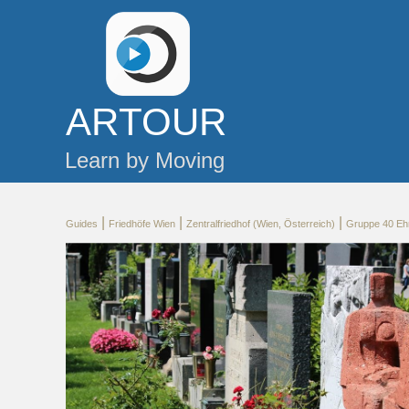
AR
TOUR
Learn by Moving
|
|
|
Guides
Friedhöfe Wien
Zentralfriedhof (Wien, Österreich)
Gruppe 40 Eh