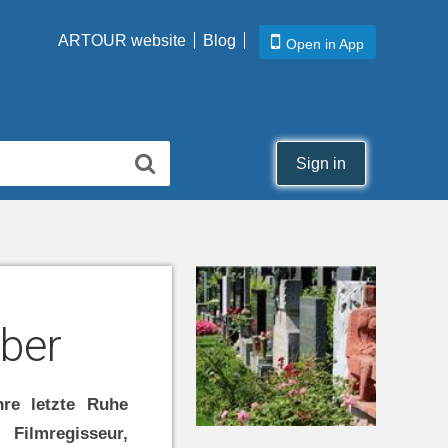
ARTOUR website
Blog
Open in App
Sign in
ber
hre letzte Ruhe
 Filmregisseur,