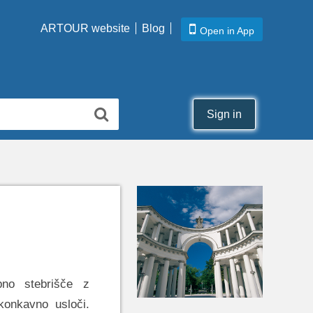
ARTOUR website
Blog
Open in App
Sign in
opno stebrišče z
konkavno usloči.