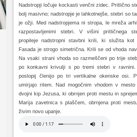
Nadstropji ločuje kockasti venčni zidec. Pritlično ste
bolj masivno; nadstropje je lahkotnejše, stebri so ta
je ožji. Med nadstropjema ni stropa, le mreža arh
razpostavljenimi stebri. V višini pritličnega st
propileje nadstropni stavbni krili, ki služita kot
Fasada je strogo simetrična. Krili se od vhoda navz
Na vsaki strani vhoda so razmeščeni po trije stebr
po konkavni krivulji s po tremi stebri v ravnini
poslopij členijo po tri vertikalne okenske osi. P
umirjajo ritem. Nad mogočnim vhodom v mesto 
dvojni kip Jezusa, ki obrnjen proti mestu in sprej
Marija zavetnica s plaščem, obrnjena proti mestu
živim novo upanje.