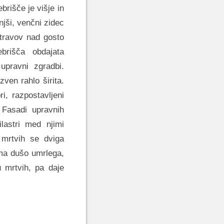
brišče je višje in
njši, venčni zidec
itravov nad gosto
ebrišča obdajata
 upravni zgradbi.
ven rahlo širita.
i, razpostavljeni
. Fasadi upravnih
ilastri med njimi
mrtvih se dviga
ema dušo umrlega,
 mrtvih, pa daje