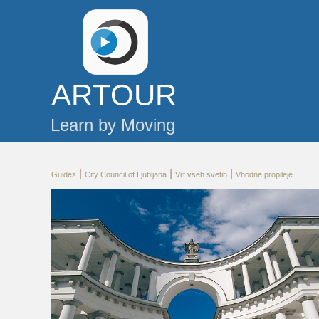
AR
TOUR
Learn by Moving
|
|
|
Guides
City Council of Ljubljana
Vrt vseh svetih
Vhodne propileje