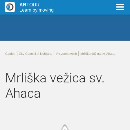
AR
TOUR
Learn by moving
|
|
|
Guides
City Council of Ljubljana
Vrt vseh svetih
Mrliška vežica sv. Ahaca
Mrliška vežica sv.
Ahaca