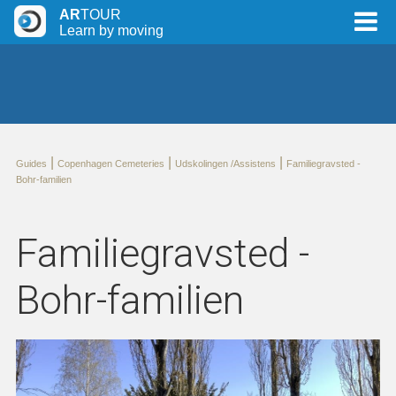
AR
TOUR
Learn by moving
|
|
|
Guides
Copenhagen Cemeteries
Udskolingen /Assistens
Familiegravsted -
Bohr-familien
Familiegravsted -
Bohr-familien