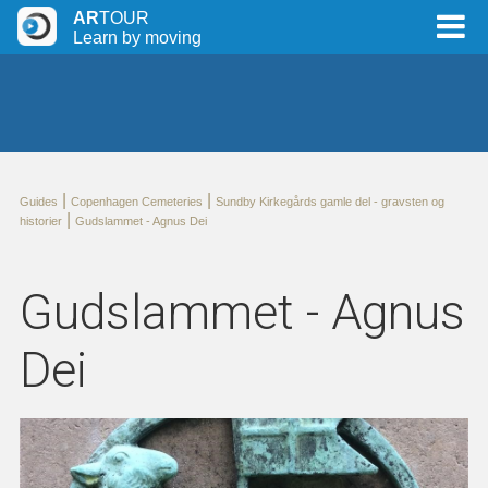
AR
TOUR
Learn by moving
|
|
Guides
Copenhagen Cemeteries
Sundby Kirkegårds gamle del - gravsten og
|
historier
Gudslammet - Agnus Dei
Gudslammet - Agnus
Dei