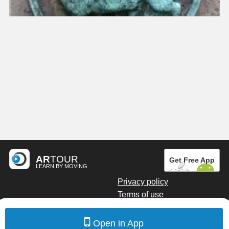
AR
TOUR
Get Free App
LEARN BY MOVING
Privacy policy
Terms of use
Digital marketing by Kainoto
Open in App