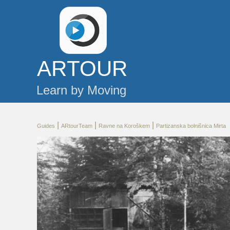
AR
TOUR
Learn by Moving
|
|
|
Guides
ARtourTeam
Ravne na Koroškem
Partizanska bolnišnica Mirta