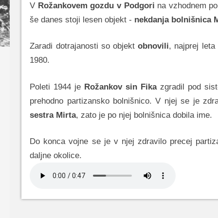
V
Rožankovem gozdu v Podgori
na vzhodnem pob
še danes stoji lesen objekt -
nekdanja bolnišnica M
Zaradi dotrajanosti so objekt
obnovili
, najprej let
1980.
Poleti 1944 je
Rožankov sin Fika
zgradil pod si
prehodno partizansko bolnišnico. V njej se je zdra
sestra Mirta
, zato je po njej bolnišnica dobila ime.
Do konca vojne se je v njej zdravilo precej partiza
daljne okolice.