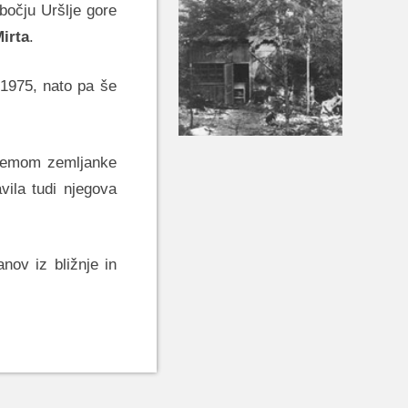
očju Uršlje gore
irta
.
a 1975, nato pa še
stemom zemljanke
vila tudi njegova
nov iz bližnje in