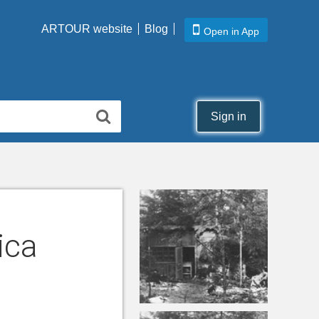
ARTOUR website
Blog
Open in App
Sign in
ica