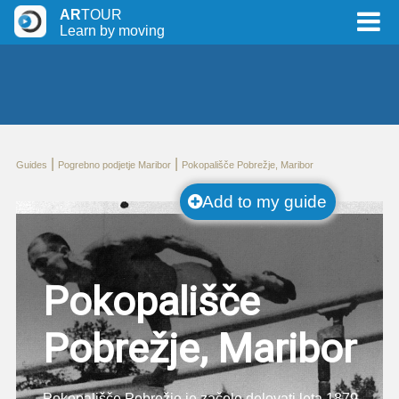
AR
TOUR
Learn by moving
|
|
Guides
Pogrebno podjetje Maribor
Pokopališče Pobrežje, Maribor
Add to my guide
Pokopališče
Pobrežje, Maribor
Pokopališče Pobrežje je začelo delovati leta 1879.