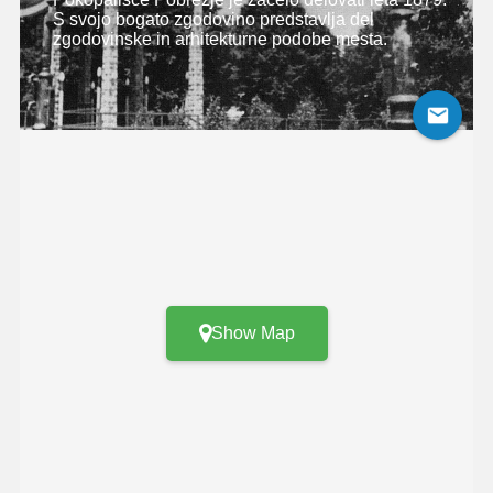
S svojo bogato zgodovino predstavlja del
zgodovinske in arhitekturne podobe mesta.
Show Map