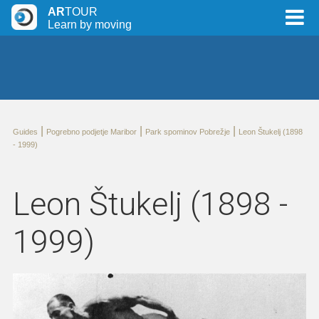
AR
TOUR
Learn by moving
|
|
|
Guides
Pogrebno podjetje Maribor
Park spominov Pobrežje
Leon Štukelj (1898
- 1999)
Leon Štukelj (1898 -
1999)