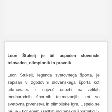
Leon Štukelj je bil uspešen slovenski
telovadec, olimpionik in pravnik.
Leon Štukelj, legenda svetovnega športa, je
zapisan v zgodovini slovenskega športa kot
tekmovalec z največ uspehi na velikih
mednarodnih športnih tekmovanjih, kot so
svetovna prvenstva in olimpijske igre. Uspelo se
mu je - kot enemu redkih slovenskih športnikov -