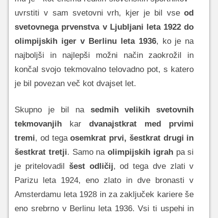
uvrstiti v sam svetovni vrh, kjer je bil vse
od
svetovnega prvenstva v Ljubljani leta 1922 do
olimpijskih iger v Berlinu leta 1936
, ko je na
najboljši in najlepši možni način zaokrožil in
končal svojo tekmovalno telovadno pot, s katero
je bil povezan več kot dvajset let.
Skupno je bil na
sedmih velikih svetovnih
tekmovanjih
kar
dvanajstkrat med prvimi
tremi
, od tega
osemkrat prvi, šestkrat drugi in
šestkrat tretji
. Samo na
olimpijskih igrah
pa si
je pritelovadil
šest odličij
, od tega dve zlati v
Parizu leta 1924, eno zlato in dve bronasti v
Amsterdamu leta 1928 in za zaključek kariere še
eno srebrno v Berlinu leta 1936. Vsi ti uspehi in