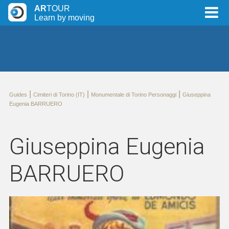
AR
TOUR
Learn by moving
|
|
|
Guides
Cimiteri di Torino (IT)
Monumentale di Torino Personaggi
Giuseppina
Eugenia BARRUERO
Giuseppina Eugenia
BARRUERO