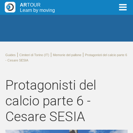
AR
TOUR
Learn by moving
|
|
|
Guides
Cimiteri di Torino (IT)
Memorie del pallone
Protagonisti del calcio parte 6
- Cesare SESIA
Protagonisti del
calcio parte 6 -
Cesare SESIA