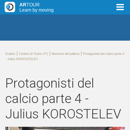
AR
TOUR
Learn by moving
|
|
|
Guides
Cimiteri di Torino (IT)
Memorie del pallone
Protagonisti del calcio parte 4
- Julius KOROSTELEV
Protagonisti del
calcio parte 4 -
Julius KOROSTELEV