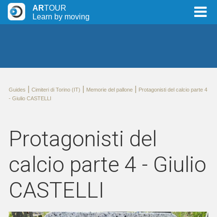
AR
TOUR
Learn by moving
|
|
|
Guides
Cimiteri di Torino (IT)
Memorie del pallone
Protagonisti del calcio parte 4
- Giulio CASTELLI
Protagonisti del
calcio parte 4 - Giulio
CASTELLI