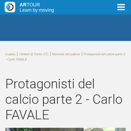
AR
TOUR
Learn by moving
|
|
|
Guides
Cimiteri di Torino (IT)
Memorie del pallone
Protagonisti del calcio parte 2
- Carlo FAVALE
Protagonisti del
calcio parte 2 - Carlo
FAVALE