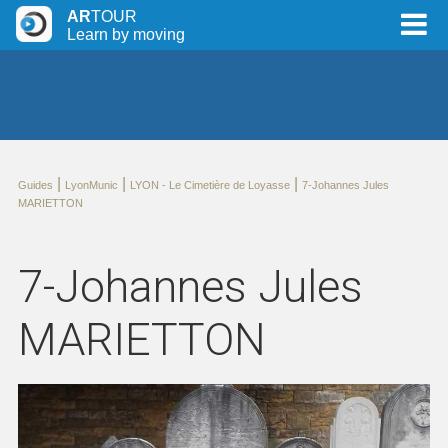
AR
TOUR
Learn by moving
|
|
|
Guides
LyonMunic
LYON - Le Cimetière de Loyasse
7-Johannes Jules
MARIETTON
7-Johannes Jules
MARIETTON