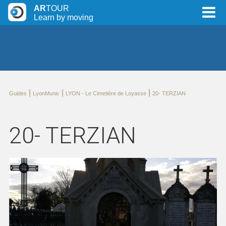
AR
TOUR
Learn by moving
|
|
|
Guides
LyonMunic
LYON - Le Cimetière de Loyasse
20- TERZIAN
20- TERZIAN