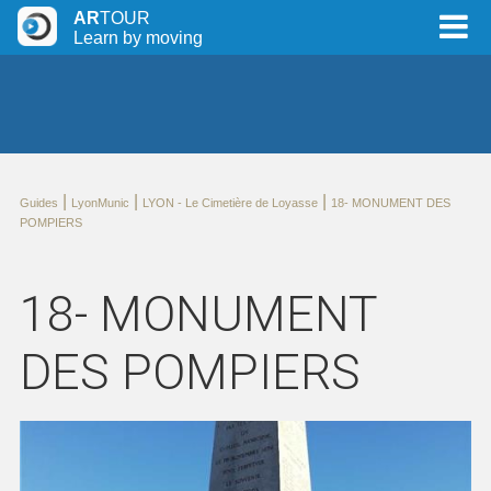
AR
TOUR
Learn by moving
|
|
|
Guides
LyonMunic
LYON - Le Cimetière de Loyasse
18- MONUMENT DES
POMPIERS
18- MONUMENT
DES POMPIERS