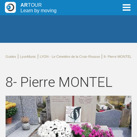
AR
TOUR
Learn by moving
|
|
|
Guides
LyonMunic
LYON - Le Cimetière de la Croix-Rousse
8- Pierre MONTEL
8- Pierre MONTEL