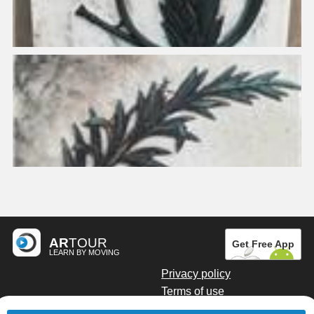
AR
TOUR
Get Free App
LEARN BY MOVING
Privacy policy
Terms of use
Digital marketing by Kainoto