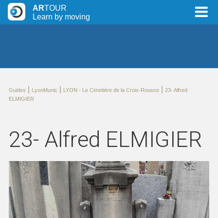
AR
TOUR
Learn by moving
|
|
|
Guides
LyonMunic
LYON - Le Cimetière de la Croix-Rousse
23- Alfred
ELMIGIER
23- Alfred ELMIGIER