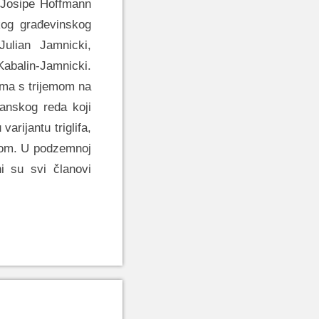
i Josipe Hoffmann
kog građevinskog
Julian Jamnicki,
 Kabalin-Jamnicki.
ama s trijemom na
anskog reda koji
varijantu triglifa,
afom. U podzemnoj
ni su svi članovi