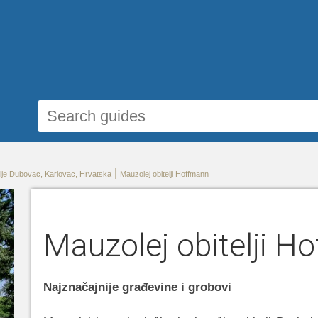
|
blje Dubovac, Karlovac, Hrvatska
Mauzolej obitelji Hoffmann
Mauzolej obitelji H
Najznačajnije građevine i grobovi