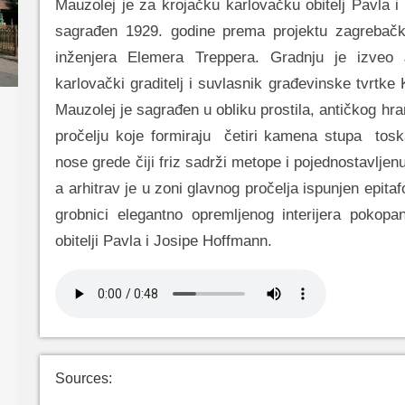
Mauzolej je za krojačku karlovačku obitelj Pavla 
sagrađen 1929. godine prema projektu zagrebač
inženjera Elemera Treppera. Gradnju je izveo 
karlovački graditelj i suvlasnik građevinske tvrtke
Mauzolej je sagrađen u obliku prostila, antičkog hr
pročelju koje formiraju četiri kamena stupa tosk
nose grede čiji friz sadrži metope i pojednostavljenu 
a arhitrav je u zoni glavnog pročelja ispunjen epit
grobnici elegantno opremljenog interijera pokopa
obitelji Pavla i Josipe Hoffmann.
Sources: