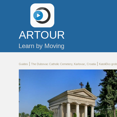
AR
TOUR
Learn by Moving
|
|
Guides
The Dubovac Catholic Cemetery, Karlovac, Croatia
Katoličko gro