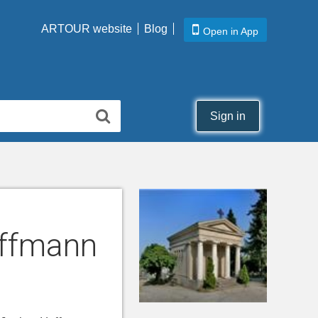
ARTOUR website
Blog
Open in App
Sign in
offmann