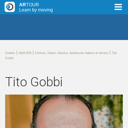
AR
TOUR
Learn by moving
|
|
|
Guides
AMA SPA
Cinema, Teatro, Musica, Spettacolo Italiano al Verano
Tito
Gobbi
Tito Gobbi