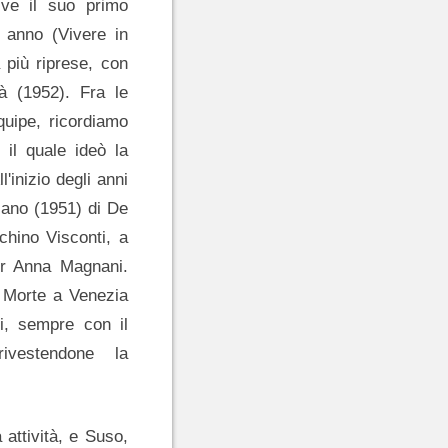
rive il suo primo
 anno (Vivere in
 più riprese, con
à (1952). Fra le
quipe, ricordiamo
 il quale ideò la
l'inizio degli anni
lano (1951) di De
chino Visconti, a
per Anna Magnani.
i Morte a Venezia
tti, sempre con il
rivestendone la
 attività, e Suso,