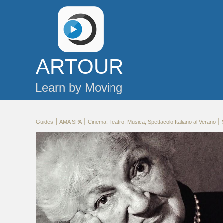
AR
TOUR
Learn by Moving
|
|
|
Guides
AMA SPA
Cinema, Teatro, Musica, Spettacolo Italiano al Verano