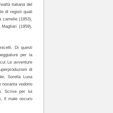
ealtà italiana del
e di registi quali
za camelie (1953),
Magliari (1959),
celli. Di questi
eggiature per la
 cui Le avventure
uperproduzioni di
ole, Sorella Luna
 e novanta vedono
i. Scrive per lui
, Il male oscuro