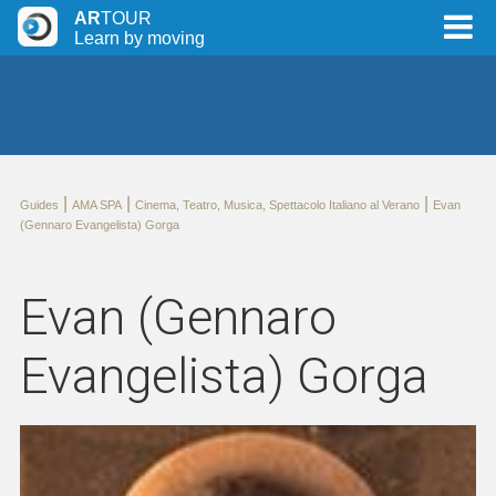
AR
TOUR
Learn by moving
|
|
|
Guides
AMA SPA
Cinema, Teatro, Musica, Spettacolo Italiano al Verano
Evan
(Gennaro Evangelista) Gorga
Evan (Gennaro
Evangelista) Gorga