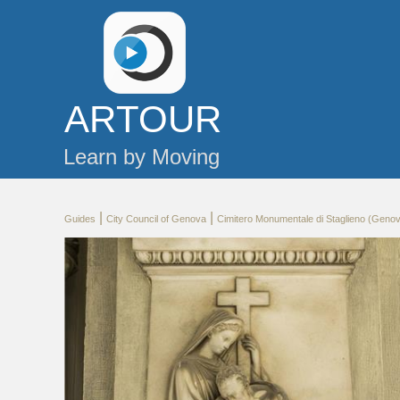
AR
TOUR
Learn by Moving
|
|
Guides
City Council of Genova
Cimitero Monumentale di Staglieno (Genova,