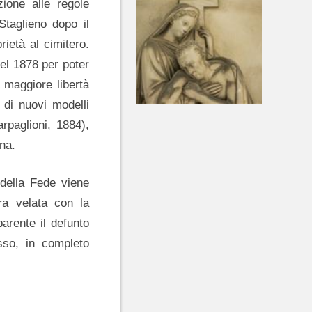
zione alle regole
Staglieno dopo il
rietà al cimitero.
nel 1878 per poter
 maggiore libertà
 di nuovi modelli
rpaglioni, 1884),
ina.
 della Fede viene
ra velata con la
arente il defunto
sso, in completo