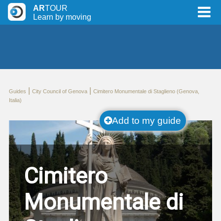
AR
TOUR
Learn by moving
|
|
Guides
City Council of Genova
Cimitero Monumentale di Staglieno (Genova,
Italia)
Add to my guide
Cimitero
Monumentale di