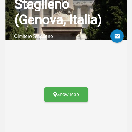
Staglieno
(Genova, Italia)
Cimitero Staglieno
Show Map