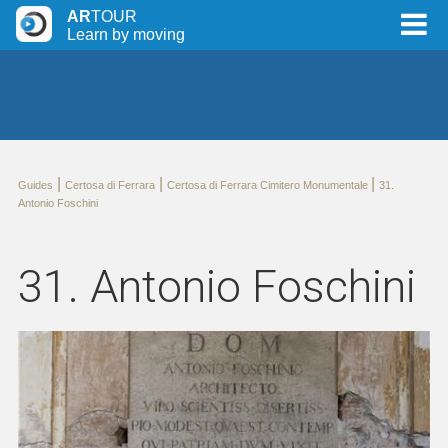
AR
TOUR
Learn by moving
|
|
|
Guides
Certosa di Ferrara
Certosa di Ferrara Cimitero Monumentale
31.
Antonio Foschini
31. Antonio Foschini