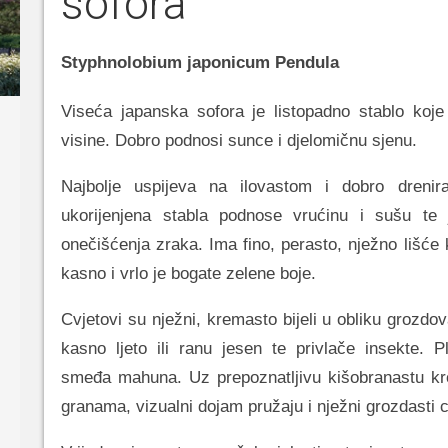
sofora
Styphnolobium japonicum Pendula
Viseća japanska sofora je listopadno stablo koj
visine. Dobro podnosi sunce i djelomičnu sjenu.
Najbolje uspijeva na ilovastom i dobro drenir
ukorijenjena stabla podnose vrućinu i sušu te 
onečišćenja zraka. Ima fino, perasto, nježno lišće 
kasno i vrlo je bogate zelene boje.
Cvjetovi su nježni, kremasto bijeli u obliku grozdov
kasno ljeto ili ranu jesen te privlače insekte. P
smeđa mahuna. Uz prepoznatljivu kišobranastu kr
granama, vizualni dojam pružaju i nježni grozdasti c