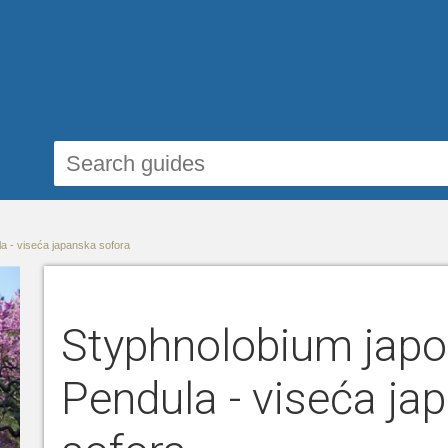
a - viseća japanska sofora
Styphnolobium jap
Pendula - viseća ja