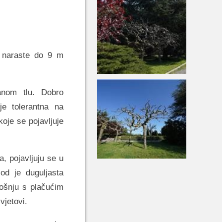
e naraste do 9 m
anom tlu. Dobro
je tolerantna na
koje se pojavljuje
a, pojavljuju se u
lod je duguljasta
ošnju s plačućim
vjetovi.