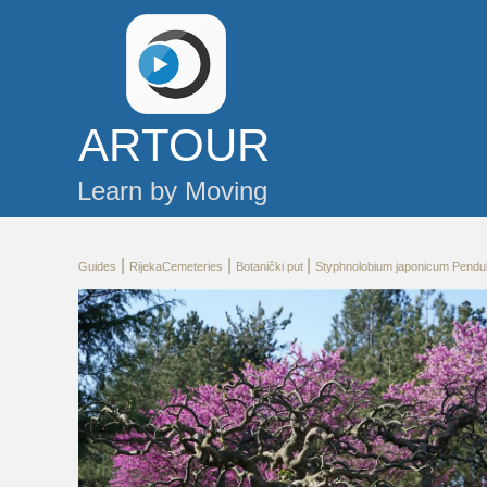
AR
TOUR
Learn by Moving
|
|
|
Guides
RijekaCemeteries
Botanički put
Styphnolobium japonicum Pendul