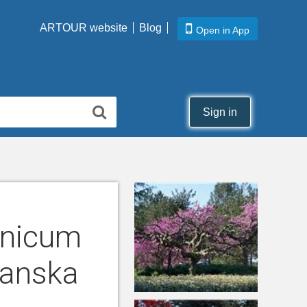
ARTOUR website
Blog
Open in App
Sign in
onicum
panska