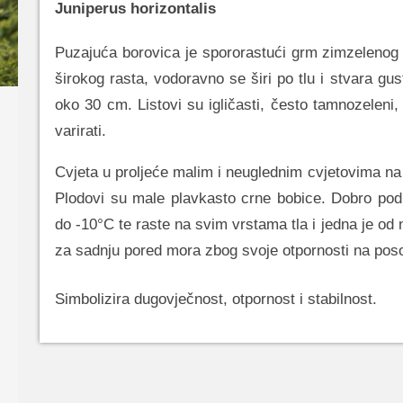
Juniperus horizontalis
Puzajuća borovica je spororastući grm zimzelenog l
širokog rasta, vodoravno se širi po tlu i stvara gus
oko 30 cm. Listovi su igličasti, često tamnozeleni
varirati.
Cvjeta u proljeće malim i neuglednim cvjetovima na
Plodovi su male plavkasto crne bobice. Dobro pod
do -10°C te raste na svim vrstama tla i jedna je od n
za sadnju pored mora zbog svoje otpornosti na poso
Simbolizira dugovječnost, otpornost i stabilnost.