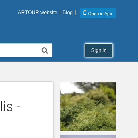
ARTOUR website
Blog
Open in App
Sign in
is -