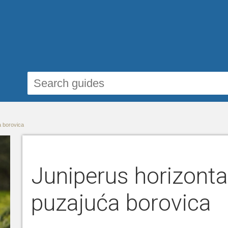
a borovica
Juniperus horizontal
puzajuća borovica