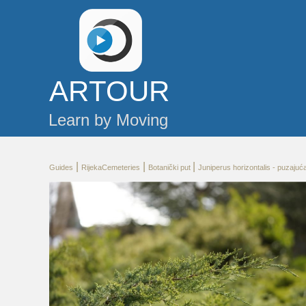
AR
TOUR
Learn by Moving
|
|
|
Guides
RijekaCemeteries
Botanički put
Juniperus horizontalis - puzajuć