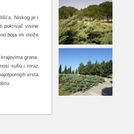
išća. Niskog je i
ti pokrivač visine
, no boja im može
 krajevima grana.
nosi sušu i mraz
ajotpornijih vrsta
licu.